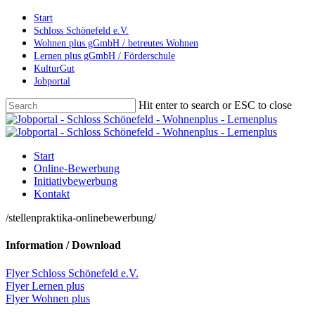
Skip
Start
to
Schloss Schönefeld e.V.
main
Wohnen plus gGmbH / betreutes Wohnen
content
Lernen plus gGmbH / Förderschule
KulturGut
Jobportal
Hit enter to search or ESC to close
Close
Search
Menu
Start
Online-Bewerbung
Initiativbewerbung
Kontakt
/stellenpraktika-onlinebewerbung/
Information / Download
Flyer Schloss Schönefeld e.V.
Flyer Lernen plus
Flyer Wohnen plus