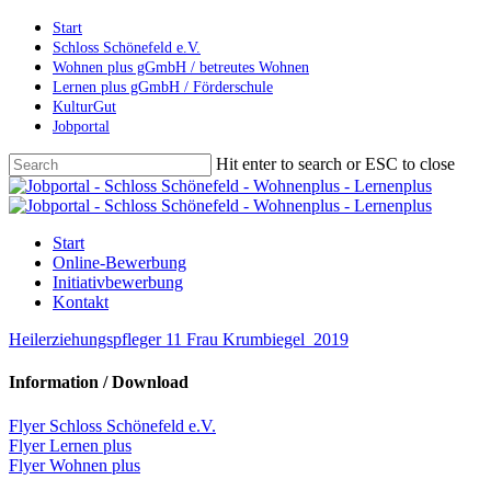
Skip
Start
to
Schloss Schönefeld e.V.
main
Wohnen plus gGmbH / betreutes Wohnen
content
Lernen plus gGmbH / Förderschule
KulturGut
Jobportal
Hit enter to search or ESC to close
Close
Search
Menu
Start
Online-Bewerbung
Initiativbewerbung
Kontakt
Heilerziehungspfleger 11 Frau Krumbiegel_2019
Information / Download
Flyer Schloss Schönefeld e.V.
Flyer Lernen plus
Flyer Wohnen plus