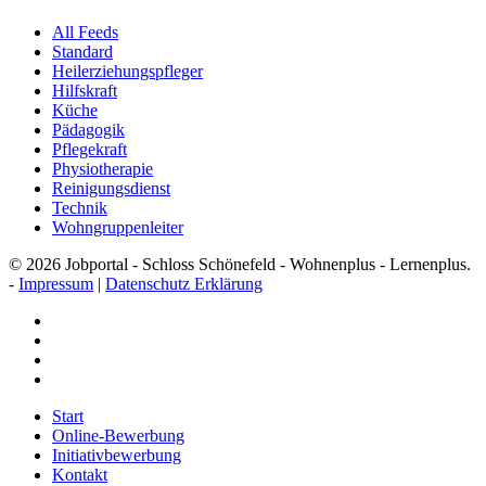
All Feeds
Standard
Heilerziehungspfleger
Hilfskraft
Küche
Pädagogik
Pflegekraft
Physiotherapie
Reinigungsdienst
Technik
Wohngruppenleiter
© 2026 Jobportal - Schloss Schönefeld - Wohnenplus - Lernenplus.
-
Impressum
|
Datenschutz Erklärung
facebook
youtube
instagram
email
Close
Start
Menu
Online-Bewerbung
Initiativbewerbung
Kontakt