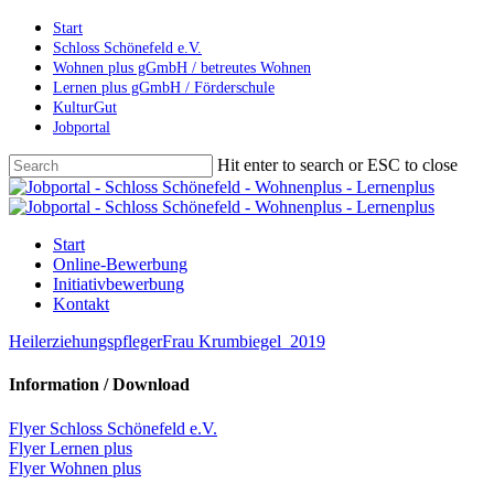
Skip
Start
to
Schloss Schönefeld e.V.
main
Wohnen plus gGmbH / betreutes Wohnen
content
Lernen plus gGmbH / Förderschule
KulturGut
Jobportal
Hit enter to search or ESC to close
Close
Search
Menu
Start
Online-Bewerbung
Initiativbewerbung
Kontakt
HeilerziehungspflegerFrau Krumbiegel_2019
Information / Download
Flyer Schloss Schönefeld e.V.
Flyer Lernen plus
Flyer Wohnen plus