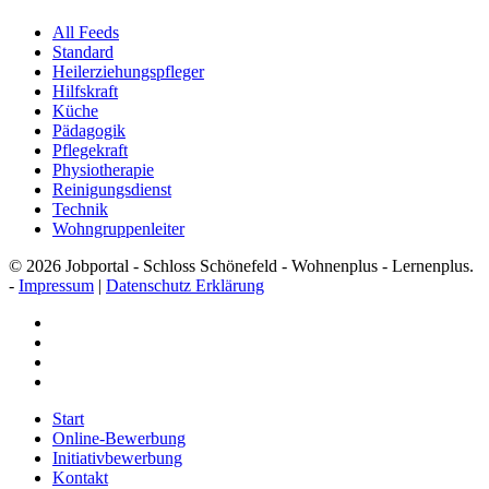
All Feeds
Standard
Heilerziehungspfleger
Hilfskraft
Küche
Pädagogik
Pflegekraft
Physiotherapie
Reinigungsdienst
Technik
Wohngruppenleiter
© 2026 Jobportal - Schloss Schönefeld - Wohnenplus - Lernenplus.
-
Impressum
|
Datenschutz Erklärung
facebook
youtube
instagram
email
Close
Start
Menu
Online-Bewerbung
Initiativbewerbung
Kontakt