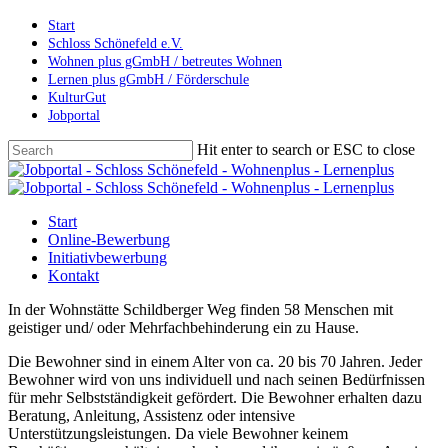
Skip
Start
to
Schloss Schönefeld e.V.
main
Wohnen plus gGmbH / betreutes Wohnen
content
Lernen plus gGmbH / Förderschule
KulturGut
Jobportal
Hit enter to search or ESC to close
Close
Search
Menu
Start
Online-Bewerbung
Initiativbewerbung
Kontakt
In der Wohnstätte Schildberger Weg finden 58 Menschen mit
geistiger und/ oder Mehrfachbehinderung ein zu Hause.
Die Bewohner sind in einem Alter von ca. 20 bis 70 Jahren. Jeder
Bewohner wird von uns individuell und nach seinen Bedürfnissen
für mehr Selbstständigkeit gefördert. Die Bewohner erhalten dazu
Beratung, Anleitung, Assistenz oder intensive
Unterstützungsleistungen. Da viele Bewohner keinem