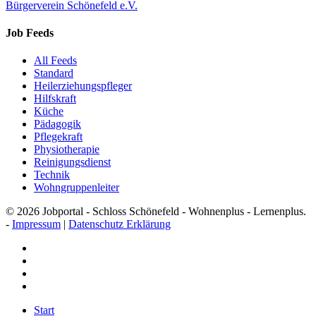
Bürgerverein Schönefeld e.V.
Job Feeds
All Feeds
Standard
Heilerziehungspfleger
Hilfskraft
Küche
Pädagogik
Pflegekraft
Physiotherapie
Reinigungsdienst
Technik
Wohngruppenleiter
© 2026 Jobportal - Schloss Schönefeld - Wohnenplus - Lernenplus.
-
Impressum
|
Datenschutz Erklärung
facebook
youtube
instagram
email
Close
Start