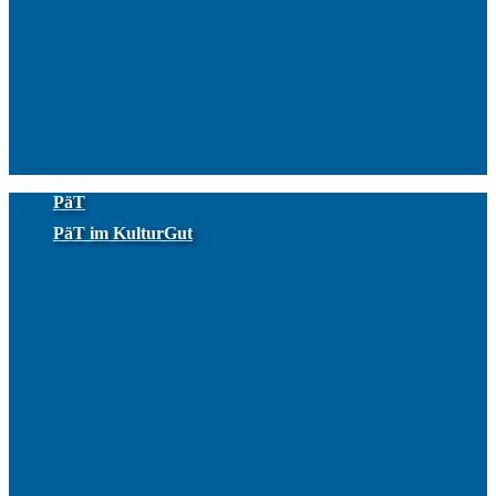
PäT
PäT im KulturGut