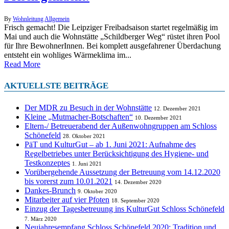
By
Wohnleitung
Allgemein
Frisch gemacht! Die Leipziger Freibadsaison startet regelmäßig im
Mai und auch die Wohnstätte „Schildberger Weg“ rüstet ihren Pool
für Ihre BewohnerInnen. Bei komplett ausgefahrener Überdachung
entsteht ein wohliges Wärmeklima im...
Read More
AKTUELLSTE BEITRÄGE
Der MDR zu Besuch in der Wohnstätte
12. Dezember 2021
Kleine „Mutmacher-Botschaften“
10. Dezember 2021
Eltern-/ Betreuerabend der Außenwohngruppen am Schloss
Schönefeld
28. Oktober 2021
PäT und KulturGut – ab 1. Juni 2021: Aufnahme des
Regelbetriebes unter Berücksichtigung des Hygiene- und
Testkonzeptes
1. Juni 2021
Vorübergehende Aussetzung der Betreuung vom 14.12.2020
bis vorerst zum 10.01.2021
14. Dezember 2020
Dankes-Brunch
9. Oktober 2020
Mitarbeiter auf vier Pfoten
18. September 2020
Einzug der Tagesbetreuung ins KulturGut Schloss Schönefeld
7. März 2020
Neujahresempfang Schloss Schönefeld 2020: Tradition und