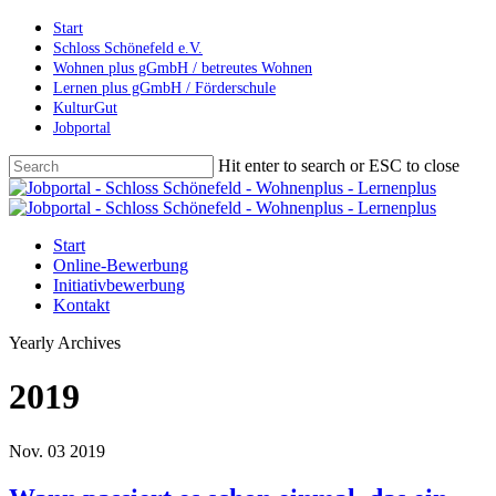
Skip
Start
to
Schloss Schönefeld e.V.
main
Wohnen plus gGmbH / betreutes Wohnen
content
Lernen plus gGmbH / Förderschule
KulturGut
Jobportal
Hit enter to search or ESC to close
Close
Search
Menu
Start
Online-Bewerbung
Initiativbewerbung
Kontakt
Yearly Archives
2019
Nov.
03
2019