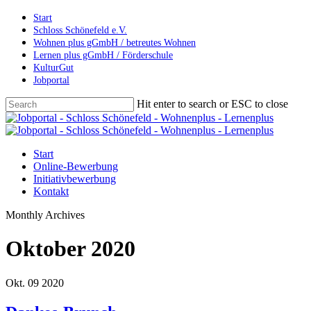
Skip
Start
to
Schloss Schönefeld e.V.
main
Wohnen plus gGmbH / betreutes Wohnen
content
Lernen plus gGmbH / Förderschule
KulturGut
Jobportal
Hit enter to search or ESC to close
Close
Search
Menu
Start
Online-Bewerbung
Initiativbewerbung
Kontakt
Monthly Archives
Oktober 2020
Okt.
09
2020