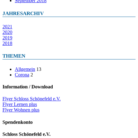
September 2018
JAHRESARCHIV
2021
2020
2019
2018
THEMEN
Allgemein
13
Corona
2
Information / Download
Flyer Schloss Schönefeld e.V.
Flyer Lernen plus
Flyer Wohnen plus
Spendenkonto
Schloss Schönefeld e.V.