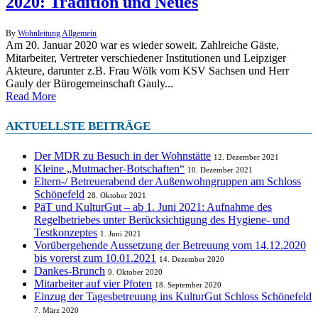
2020: Tradition und Neues
By
Wohnleitung
Allgemein
Am 20. Januar 2020 war es wieder soweit. Zahlreiche Gäste,
Mitarbeiter, Vertreter verschiedener Institutionen und Leipziger
Akteure, darunter z.B. Frau Wölk vom KSV Sachsen und Herr
Gauly der Bürogemeinschaft Gauly...
Read More
AKTUELLSTE BEITRÄGE
Der MDR zu Besuch in der Wohnstätte
12. Dezember 2021
Kleine „Mutmacher-Botschaften“
10. Dezember 2021
Eltern-/ Betreuerabend der Außenwohngruppen am Schloss
Schönefeld
28. Oktober 2021
PäT und KulturGut – ab 1. Juni 2021: Aufnahme des
Regelbetriebes unter Berücksichtigung des Hygiene- und
Testkonzeptes
1. Juni 2021
Vorübergehende Aussetzung der Betreuung vom 14.12.2020
bis vorerst zum 10.01.2021
14. Dezember 2020
Dankes-Brunch
9. Oktober 2020
Mitarbeiter auf vier Pfoten
18. September 2020
Einzug der Tagesbetreuung ins KulturGut Schloss Schönefeld
7. März 2020