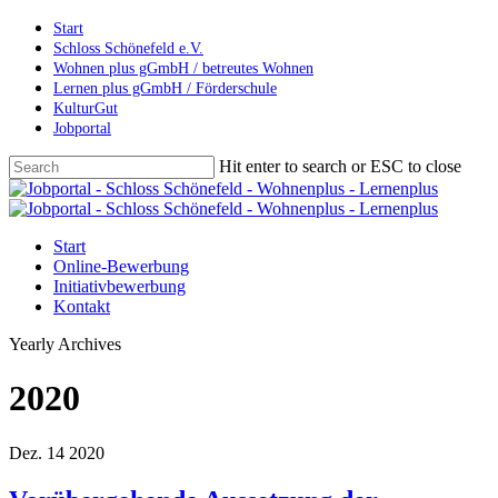
Skip
Start
to
Schloss Schönefeld e.V.
main
Wohnen plus gGmbH / betreutes Wohnen
content
Lernen plus gGmbH / Förderschule
KulturGut
Jobportal
Hit enter to search or ESC to close
Close
Search
Menu
Start
Online-Bewerbung
Initiativbewerbung
Kontakt
Yearly Archives
2020
Dez.
14
2020