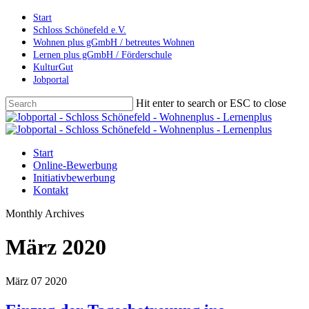
Skip
Start
to
Schloss Schönefeld e.V.
main
Wohnen plus gGmbH / betreutes Wohnen
content
Lernen plus gGmbH / Förderschule
KulturGut
Jobportal
Hit enter to search or ESC to close
Close
Search
Menu
Start
Online-Bewerbung
Initiativbewerbung
Kontakt
Monthly Archives
März 2020
März
07
2020