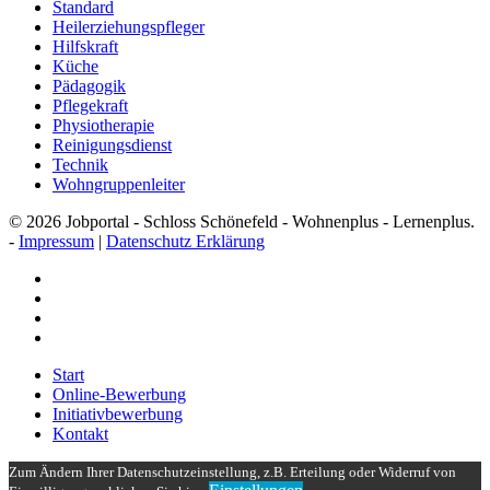
Standard
Heilerziehungspfleger
Hilfskraft
Küche
Pädagogik
Pflegekraft
Physiotherapie
Reinigungsdienst
Technik
Wohngruppenleiter
© 2026 Jobportal - Schloss Schönefeld - Wohnenplus - Lernenplus.
-
Impressum
|
Datenschutz Erklärung
facebook
youtube
instagram
email
Close
Start
Menu
Online-Bewerbung
Initiativbewerbung
Kontakt
Zum Ändern Ihrer Datenschutzeinstellung, z.B. Erteilung oder Widerruf von