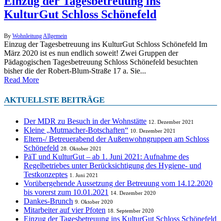
Einzug der Tagesbetreuung ins
KulturGut Schloss Schönefeld
By
Wohnleitung
Allgemein
Einzug der Tagesbetreuung ins KulturGut Schloss Schönefeld Im
März 2020 ist es nun endlich soweit! Zwei Gruppen der
Pädagogischen Tagesbetreuung Schloss Schönefeld besuchten
bisher die der Robert-Blum-Straße 17 a. Sie...
Read More
AKTUELLSTE BEITRÄGE
Der MDR zu Besuch in der Wohnstätte
12. Dezember 2021
Kleine „Mutmacher-Botschaften“
10. Dezember 2021
Eltern-/ Betreuerabend der Außenwohngruppen am Schloss
Schönefeld
28. Oktober 2021
PäT und KulturGut – ab 1. Juni 2021: Aufnahme des
Regelbetriebes unter Berücksichtigung des Hygiene- und
Testkonzeptes
1. Juni 2021
Vorübergehende Aussetzung der Betreuung vom 14.12.2020
bis vorerst zum 10.01.2021
14. Dezember 2020
Dankes-Brunch
9. Oktober 2020
Mitarbeiter auf vier Pfoten
18. September 2020
Einzug der Tagesbetreuung ins KulturGut Schloss Schönefeld