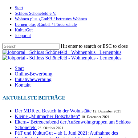
Skip
Start
to
Schloss Schönefeld e.V.
main
Wohnen plus gGmbH / betreutes Wohnen
content
Lernen plus gGmbH / Förderschule
KulturGut
Jobportal
Hit enter to search or ESC to close
Close
Search
Menu
Start
Online-Bewerbung
Initiativbewerbung
Kontakt
AKTUELLSTE BEITRÄGE
Der MDR zu Besuch in der Wohnstätte
12. Dezember 2021
Kleine „Mutmacher-Botschaften“
10. Dezember 2021
Eltern-/ Betreuerabend der Außenwohngruppen am Schloss
Schönefeld
28. Oktober 2021
PäT und KulturGut – ab 1. Juni 2021: Aufnahme des