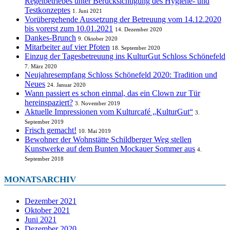
Regelbetriebes unter Berücksichtigung des Hygiene- und
Testkonzeptes
1. Juni 2021
Vorübergehende Aussetzung der Betreuung vom 14.12.2020
bis vorerst zum 10.01.2021
14. Dezember 2020
Dankes-Brunch
9. Oktober 2020
Mitarbeiter auf vier Pfoten
18. September 2020
Einzug der Tagesbetreuung ins KulturGut Schloss Schönefeld
7. März 2020
Neujahresempfang Schloss Schönefeld 2020: Tradition und
Neues
24. Januar 2020
Wann passiert es schon einmal, das ein Clown zur Tür
hereinspaziert?
3. November 2019
Aktuelle Impressionen vom Kulturcafé „KulturGut“
3.
September 2019
Frisch gemacht!
10. Mai 2019
Bewohner der Wohnstätte Schildberger Weg stellen
Kunstwerke auf dem Bunten Mockauer Sommer aus
4.
September 2018
MONATSARCHIV
Dezember 2021
Oktober 2021
Juni 2021
Dezember 2020