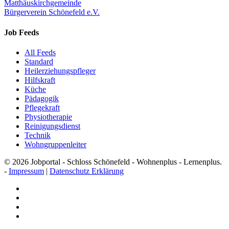
Matthäuskirchgemeinde
Bürgerverein Schönefeld e.V.
Job Feeds
All Feeds
Standard
Heilerziehungspfleger
Hilfskraft
Küche
Pädagogik
Pflegekraft
Physiotherapie
Reinigungsdienst
Technik
Wohngruppenleiter
© 2026 Jobportal - Schloss Schönefeld - Wohnenplus - Lernenplus.
-
Impressum
|
Datenschutz Erklärung
facebook
youtube
instagram
email